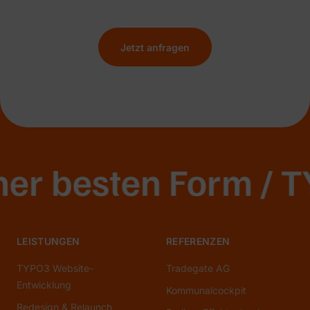
Jetzt anfragen
r besten Form / TYP
LEISTUNGEN
REFERENZEN
TYPO3 Website-
Tradegate AG
Entwicklung
Kommunalcockpit
Redesign & Relaunch